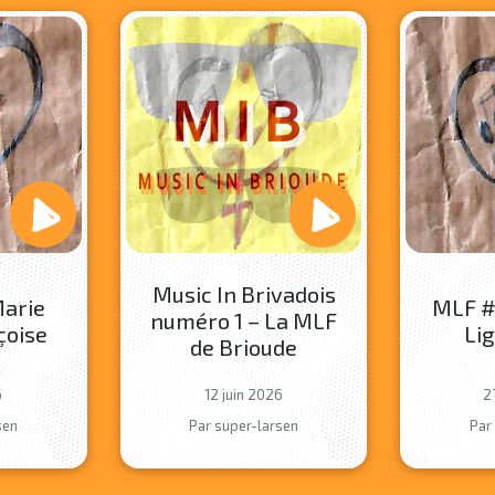
Music In Brivadois
Marie
MLF #
numéro 1 – La MLF
çoise
Lig
de Brioude
6
12 juin 2026
2
sen
Par super-larsen
Par