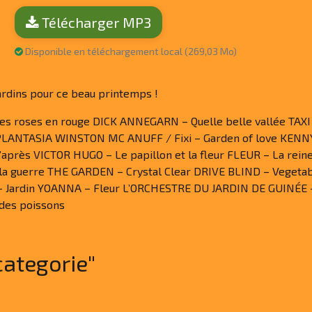
Télécharger MP3
Disponible en téléchargement local (269,03 Mo)
ardins pour ce beau printemps !
s roses en rouge DICK ANNEGARN – Quelle belle vallée TAXI
 PLANTASIA WINSTON MC ANUFF / Fixi – Garden of love KENN
près VICTOR HUGO – Le papillon et la fleur FLEUR – La rein
 la guerre THE GARDEN – Crystal Clear DRIVE BLIND – Veget
– Jardin YOANNA – Fleur L’ORCHESTRE DU JARDIN DE GUINÉE 
des poissons
categorie"