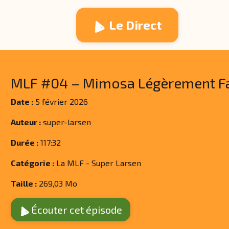
Le Direct
MLF #04 – Mimosa Légèrement F
Date :
5 février 2026
Auteur :
super-larsen
Durée :
117:32
Catégorie :
La MLF - Super Larsen
Taille :
269,03 Mo
Écouter cet épisode