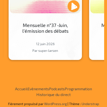
Mensuelle n°37 -Juin,
Me
l'émission des débats
12 juin 2026
Par super-larsen
Accueil
Evènements
Podcasts
Programmation
Historique du direct
Fièrement propulsé par
WordPress.org
| Thème :
Understrap