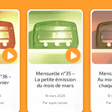
Mensuelle n°35 –
Mensu
°36 –
La petite émission
Au moi
anier
du mois de mars
chaqu
s
6
16 mars 2026
16 
sen
Par super-larsen
Par