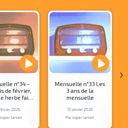
›
elle n°34 –
Mensuelle n°33 Les
s de février,
3 ans de la
e herbe fait
mensuelle
on pied
février 2026
12 janvier 2026
 super-larsen
Par super-larsen