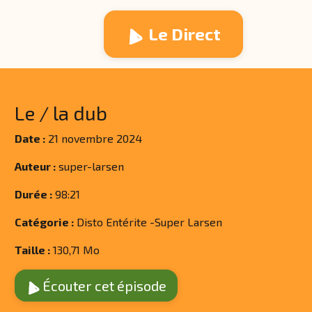
Le Direct
Le / la dub
Date :
21 novembre 2024
Auteur :
super-larsen
Durée :
98:21
Catégorie :
Disto Entérite -Super Larsen
Taille :
130,71 Mo
Écouter cet épisode