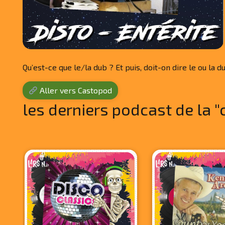
Qu’est-ce que le/la dub ? Et puis, doit-on dire le ou la
Aller vers Castopod
les derniers podcast de la "