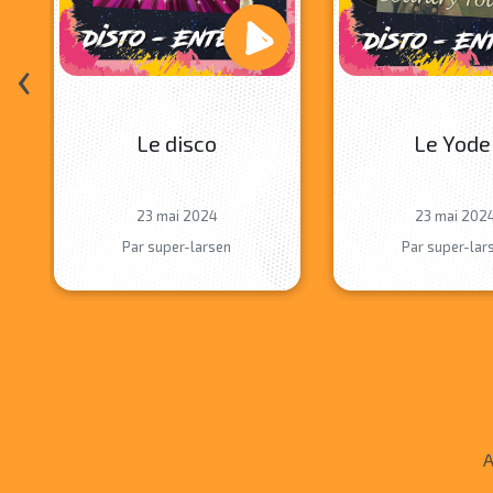
‹
Le disco
Le Yode
23 mai 2024
23 mai 202
Par super-larsen
Par super-lar
A