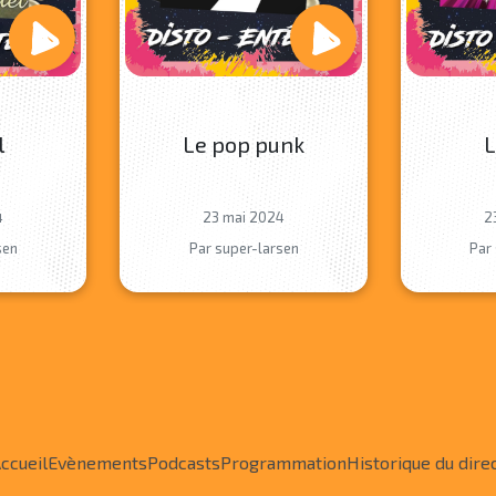
l
Le pop punk
L
4
23 mai 2024
2
sen
Par super-larsen
Par
ccueil
Evènements
Podcasts
Programmation
Historique du dire