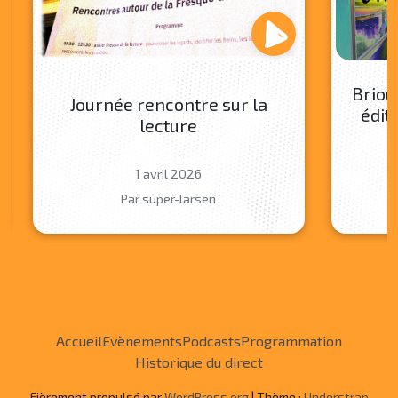
Briou
Journée rencontre sur la
édit
lecture
1 avril 2026
Par super-larsen
Accueil
Evènements
Podcasts
Programmation
Historique du direct
Fièrement propulsé par
WordPress.org
| Thème :
Understrap