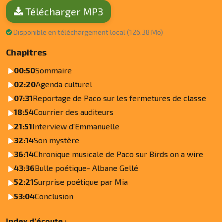
Télécharger MP3
Disponible en téléchargement local (126,38 Mo)
Chapitres
00:50
Sommaire
02:20
Agenda culturel
07:31
Reportage de Paco sur les fermetures de classe
18:54
Courrier des auditeurs
21:51
Interview d'Emmanuelle
32:14
Son mystère
36:14
Chronique musicale de Paco sur Birds on a wire
43:36
Bulle poétique- Albane Gellé
52:21
Surprise poétique par Mia
53:04
Conclusion
Index d’écoute :