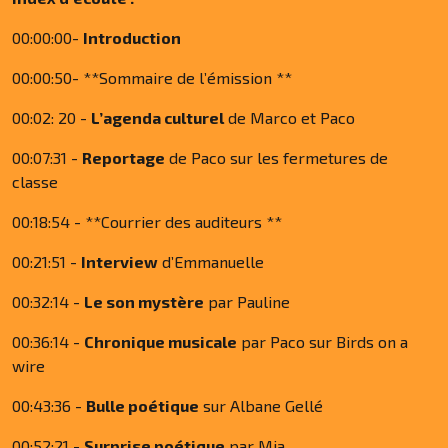
00:00:00-
Introduction
00:00:50- **Sommaire de l’émission **
00:02: 20 -
L’agenda culturel
de Marco et Paco
00:07:31 -
Reportage
de Paco sur les fermetures de
classe
00:18:54 - **Courrier des auditeurs **
00:21:51 -
Interview
d’Emmanuelle
00:32:14 -
Le son mystère
par Pauline
00:36:14 -
Chronique musicale
par Paco sur Birds on a
wire
00:43:36 -
Bulle poétique
sur Albane Gellé
00:52:21 -
Surprise poétique
par Mia