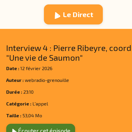
Le Direct
Interview 4 : Pierre Ribeyre, coor
"Une vie de Saumon"
Date :
12 février 2026
Auteur :
webradio-grenouille
Durée :
23:10
Catégorie :
L'appel
Taille :
53,04 Mo
Écouter cet épisode