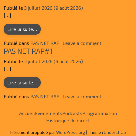
Publié le
3 juillet 2026
(9 août 2026)
[…]
from PAS NET RAP#2
Lire la suite…
on PAS NET RA
Publié dans
PAS NET RAP
Leave a comment
PAS NET RAP#1
Publié le
3 juillet 2026
(9 août 2026)
[…]
from PAS NET RAP#1
Lire la suite…
on PAS NET RA
Publié dans
PAS NET RAP
Leave a comment
Accueil
Evènements
Podcasts
Programmation
Historique du direct
Fièrement propulsé par
WordPress.org
| Thème :
Understrap