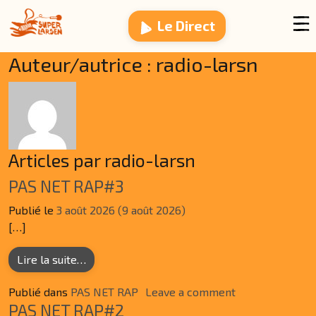
Passer au contenu
Le Direct
Auteur/autrice :
radio-larsn
Articles par radio-larsn
PAS NET RAP#3
Publié le
3 août 2026
(9 août 2026)
[…]
from PAS NET RAP#3
Lire la suite…
on PAS NET RA
Publié dans
PAS NET RAP
Leave a comment
PAS NET RAP#2