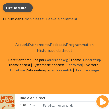
from Bonjour tout le monde !
Lire la suite…
on Bonjour tout l
Publié dans
Non classé
Leave a comment
Accueil
Evènements
Podcasts
Programmation
Historique du direct
Fièrement propulsé par
WordPress.org
| Thème :
Understrap
thème enfant | Système de podcast :
CastoPod
| Live radio :
LibreTime
| Site réalisé par
arthur-web.fr
|
Un autre visage
Radio en direct
0:00
/
∞
Firefox recommandé